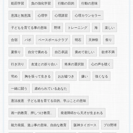
処罰学習
負の強化学習
行動の目的
行動の意味
意識と無意識
心理学
心理講習
心理カウンセラー
子どもを育てる事の意味
野球
トレーニング
海
楽しい
合宿
バボ
ベースボールクラブ
明石
天神祭
祭り
夏祭り
自分で褒める
自己承認
褒めて欲しい
欲求不満
行き渋り
友達との折り合い
将来の選択肢
心の声を聴く
苛め
胸を張って生きる
おお嘘つき
嫌い
強くなる
一緒に闘う
虐められているあなた
憲法改憲 子ども達を育てる目的、学ぶことの意味
画一的教育、押しつけ教育、
発達障碍から天才が生まれる
能力発掘、遊ぶ事の意味、自由な教育
阪神タイガース
プロ野球