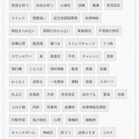
意思を持つ
自信を持つ
心身症
頭痛
腹痛
拒否反応
ストレス
我慢強い
起立性調節障害
自律神経
朝起きられない
原因が分からない
家族画法
不登校の対応
深層心理
無意識
傷つき
ストレスチェック
うつ病
カウンセラー
薬
真面目
子供
チャレンジ
意欲
飛行機
くらりか
理科実験
教室
島根
回避
わくわく
頑張る
一生懸命
運動
技術
スポーツ
向上心
自発的
大切
存在肯定
自分でも
緊張
自覚
コロナ禍
内科
耳鼻科
皮膚科
自律神経失調症
行動学習
負の強化
心理
積極的
能動的
キャッチボール
神経症
抑うつ
頑張りすぎ
コロナ