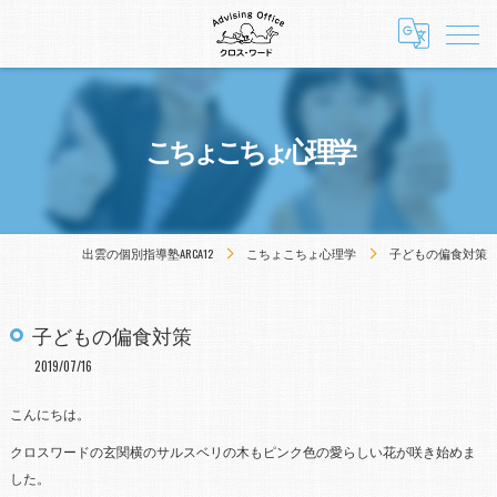
こちょこちょ心理学
出雲の個別指導塾ARCA12
こちょこちょ心理学
子どもの偏食対策
子どもの偏食対策
2019/07/16
こんにちは。
クロスワードの玄関横のサルスベリの木もピンク色の愛らしい花が咲き始めま
した。