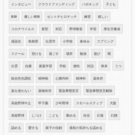
インタビュー
クラウドファンディング
バボキッズ
子ども
BiSH
優しいBiSH
セントチヒロチッチ
練習
嬉しい
コロナウイルス
新型
対応
野球教室
学習
厚生労働省
感染症
島根県
出雲市
小学校
春休み
スプリング
スクール
預ける
過ごす
場所
勉強
遊び
暇
出雲
自粛
家庭学習
学校
個性
対話
将来
うつ
統合性失調症
精神病
心療内科
精神科
薬依存
薬を使わない
薬物依存
緊急事態宣言
緊急事態宣言解除
高校野球中止
甲子園
少年野球
スモールステップ
大阪
高校野球
しつけ
こども
褒める
自信
幻覚
幻聴
認める
愛する
親子の信頼
過程の気持ちを認める