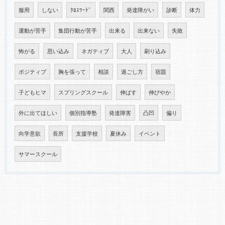
服用
しない
ｸﾛｽﾜｰﾄﾞ
関西
発達障がい
診断
体力
運動が苦手
集団行動が苦手
出来る
出来ない
失敗
怖がる
思い込み
ネガティブ
大人
刷り込み
ポジティブ
胸を張って
相談
過ごし方
宿題
子どもヒマ
スプリングスクール
伸ばす
伸びやか
外に出てほしい
個別指導塾
発達障害
凸凹
偏り
向学意欲
長所
支援学校
夏休み
イベント
サマースクール