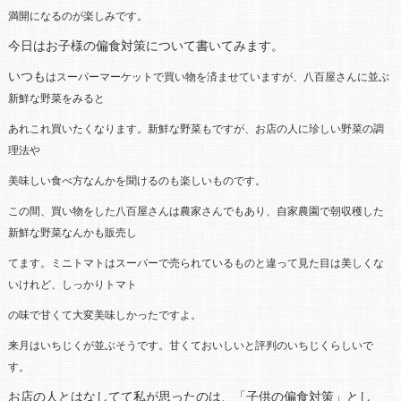
満開になる
のが楽しみです。
今日はお子様の偏食対策について書いてみます。
いつも
はスーパーマーケットで買い物を済ませていますが、八百屋さんに並ぶ
新鮮な野菜をみると
あれこれ買いたくなります。新鮮な野菜もですが、お店の人に珍しい野菜の調
理法や
美味しい食べ方なんかを聞けるのも楽しいもの
です。
この間、買い物をした八百屋さんは農家さんでもあり、
自家農園で朝
収穫した
新鮮な野菜なんかも
販売し
てま
す。
ミニトマトはスーパーで売られているものと違って見た目は美しくな
いけれど、しっかりトマト
の味で甘くて大変美味しかったですよ。
来月はいちじくが並ぶそうです。甘くておいしいと評判のいちじくらしいで
す。
お店の人とはなしてて私が思ったのは、「子供の偏食対策」とし