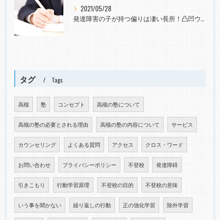
2021/05/28
発達障害の子が持つ偏りは凄い長所！凸凹ウェルカム！向学意欲や力を育てたい
タグ
Tags
高槻
塾
コンセプト
高槻の塾について
高槻の塾の必要とされる理由
高槻の塾の内容について
サービス
カウンセリング
よくある質問
アクセス
クロス・ワード
お問い合わせ
プライバシーポリシー
不登校
発達障碍
引きこもり
行動学習原理
不登校の目的
不登校の意味
いう事を聞かない
繰り返しの行動
正の強化学習
除外学習