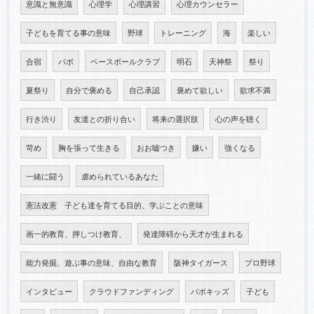
意識と無意識
心理学
心理講習
心理カウンセラー
子どもを育てる事の意味
野球
トレーニング
海
楽しい
合宿
バボ
ベースボールクラブ
明石
天神祭
祭り
夏祭り
自分で褒める
自己承認
褒めて欲しい
欲求不満
行き渋り
友達との折り合い
将来の選択肢
心の声を聴く
苛め
胸を張って生きる
おお嘘つき
嫌い
強くなる
一緒に闘う
虐められているあなた
憲法改憲 子ども達を育てる目的、学ぶことの意味
画一的教育、押しつけ教育、
発達障碍から天才が生まれる
能力発掘、遊ぶ事の意味、自由な教育
阪神タイガース
プロ野球
インタビュー
クラウドファンディング
バボキッズ
子ども