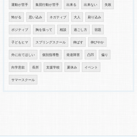
運動が苦手
集団行動が苦手
出来る
出来ない
失敗
怖がる
思い込み
ネガティブ
大人
刷り込み
ポジティブ
胸を張って
相談
過ごし方
宿題
子どもヒマ
スプリングスクール
伸ばす
伸びやか
外に出てほしい
個別指導塾
発達障害
凸凹
偏り
向学意欲
長所
支援学校
夏休み
イベント
サマースクール