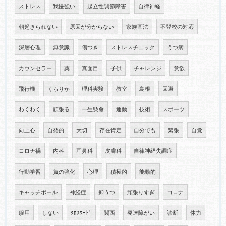
ストレス
我慢強い
起立性調節障害
自律神経
朝起きられない
原因が分からない
家族画法
不登校の対応
深層心理
無意識
傷つき
ストレスチェック
うつ病
カウンセラー
薬
真面目
子供
チャレンジ
意欲
飛行機
くらりか
理科実験
教室
島根
回避
わくわく
頑張る
一生懸命
運動
技術
スポーツ
向上心
自発的
大切
存在肯定
自分でも
緊張
自覚
コロナ禍
内科
耳鼻科
皮膚科
自律神経失調症
行動学習
負の強化
心理
積極的
能動的
キャッチボール
神経症
抑うつ
頑張りすぎ
コロナ
服用
しない
ｸﾛｽﾜｰﾄﾞ
関西
発達障がい
診断
体力