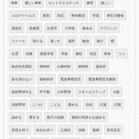
BiSH
優しいBiSH
セントチヒロチッチ
練習
嬉しい
コロナウイルス
新型
対応
野球教室
学習
厚生労働省
感染症
島根県
出雲市
小学校
春休み
スプリング
スクール
預ける
過ごす
場所
勉強
遊び
暇
出雲
自粛
家庭学習
学校
個性
対話
将来
うつ
統合性失調症
精神病
心療内科
精神科
薬依存
薬を使わない
薬物依存
緊急事態宣言
緊急事態宣言解除
高校野球中止
甲子園
少年野球
スモールステップ
大阪
高校野球
しつけ
こども
褒める
自信
幻覚
幻聴
認める
愛する
親子の信頼
過程の気持ちを認める
意思を持つ
自信を持つ
心身症
頭痛
腹痛
拒否反応