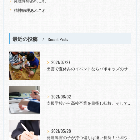
発達障碍あれこれ
精神病理あれこれ
最近の投稿
Recent Posts
2021/07/27
出雲で夏休みのイベントならバボキッズのサマースクールへ
2021/06/02
支援学校から高校卒業を目指し転校。そして社会へ。発達障害と診断されても~
2021/05/28
発達障害の子が持つ偏りは凄い長所！凸凹ウェルカム！向学意欲や力を育てたい