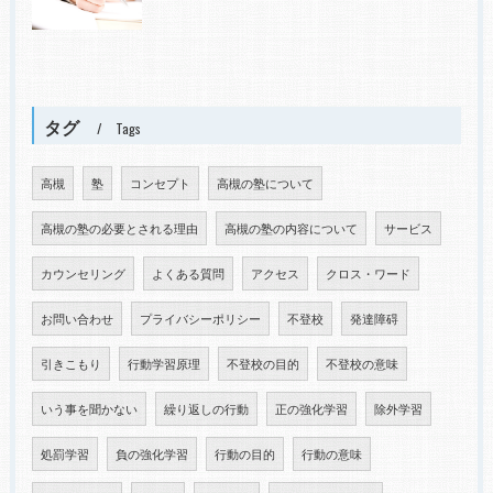
タグ
Tags
高槻
塾
コンセプト
高槻の塾について
高槻の塾の必要とされる理由
高槻の塾の内容について
サービス
カウンセリング
よくある質問
アクセス
クロス・ワード
お問い合わせ
プライバシーポリシー
不登校
発達障碍
引きこもり
行動学習原理
不登校の目的
不登校の意味
いう事を聞かない
繰り返しの行動
正の強化学習
除外学習
処罰学習
負の強化学習
行動の目的
行動の意味