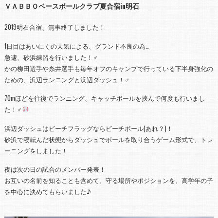
ＶＡＢＢＯベースボールクラブ夏合宿in明石
2019明石合宿、無事終了しました！
1日目はあいにくの天気による、グランド不良の為…
急遽、砂浜練習を行いました！
‍♂️
かの柳田選手や糸井選手も毎年オフのキャンプで行っている下半身強化の
ための、浜辺ランニングと浜辺ダッシュ！
‍♂️
70mほどを往復でランニング、キャッチボールを挟んで何度も行いまし
た！
‍♂️
浜辺ダッシュはビーチフラッグならビーチボール(あれ？)！
砂浜で寝転んだ状態からダッシュでボールを取り合うゲーム形式で、トレ
ーニングをしました！
夜は次の日の試合のメンバー発表！
お互いの名前を知ることも含めて、守る場所やポジションを、高学年の子
を中心に決めてもらいました♪