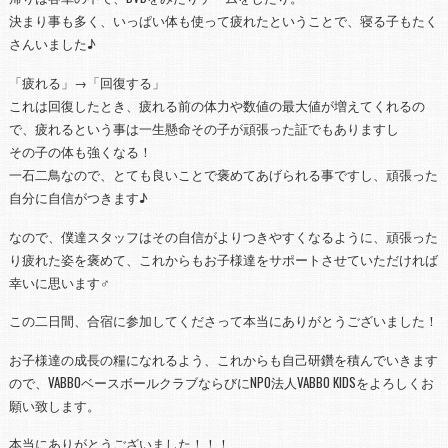
決まり事も多く、いっぱい体も使って疲れたということで、寝る子もたく
さんいました♪
「疲れる」→「回復する」
これは回復したとき、疲れる前の体力や数値の最大値が増えてくれるの
で、疲れるという事は一生懸命その子が頑張った証でもありますし
その子の体も強くなる！
一石二鳥なので、とても良いことで褒めてあげられる事ですし、頑張った
自分に自信がつきます♪
なので、僕達スタッフはその自信がよりつきやすくなるように、頑張った
り疲れた姿を褒めて、これからもお子様達をサポートさせていただければ
幸いに思います
‍♂️
この二日間、合宿に参加してくださって本当にありがとうございました！
お子様達の成長の糧になれるよう、これからも自己研鑽を積んでいきます
ので、VABBOベースボールクラブならびにNPO法人VABBO KIDSをよろしくお
願い致します。
本当にありがとうございました！！！