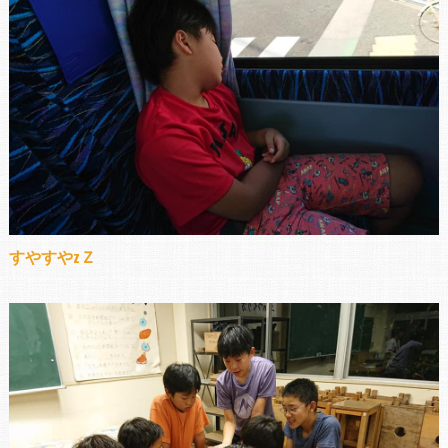
すやすやzＺ