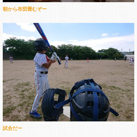
朝から布団畳むぞー
試合だー