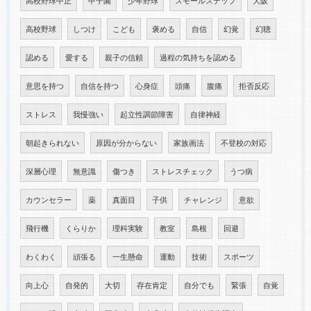
高校野球中止
甲子園
少年野球
スモールステップ
大阪
高校野球
しつけ
こども
褒める
自信
幻覚
幻聴
認める
愛する
親子の信頼
過程の気持ちを認める
意思を持つ
自信を持つ
心身症
頭痛
腹痛
拒否反応
ストレス
我慢強い
起立性調節障害
自律神経
朝起きられない
原因が分からない
家族画法
不登校の対応
深層心理
無意識
傷つき
ストレスチェック
うつ病
カウンセラー
薬
真面目
子供
チャレンジ
意欲
飛行機
くらりか
理科実験
教室
島根
回避
わくわく
頑張る
一生懸命
運動
技術
スポーツ
向上心
自発的
大切
存在肯定
自分でも
緊張
自覚