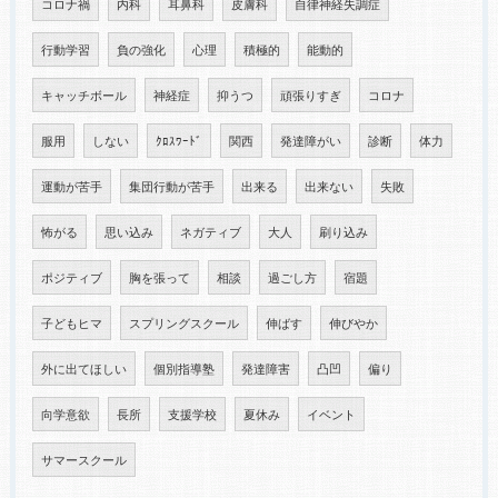
コロナ禍
内科
耳鼻科
皮膚科
自律神経失調症
行動学習
負の強化
心理
積極的
能動的
キャッチボール
神経症
抑うつ
頑張りすぎ
コロナ
服用
しない
ｸﾛｽﾜｰﾄﾞ
関西
発達障がい
診断
体力
運動が苦手
集団行動が苦手
出来る
出来ない
失敗
怖がる
思い込み
ネガティブ
大人
刷り込み
ポジティブ
胸を張って
相談
過ごし方
宿題
子どもヒマ
スプリングスクール
伸ばす
伸びやか
外に出てほしい
個別指導塾
発達障害
凸凹
偏り
向学意欲
長所
支援学校
夏休み
イベント
サマースクール