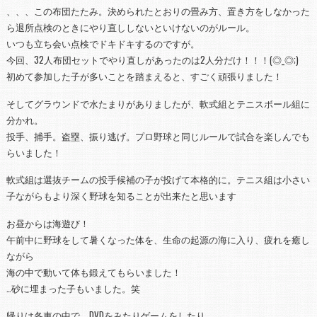
、、、この布団たたみ。決められたとおりの畳み方、置き方をしなかった
ら退所点検のときにやり直ししないといけないのがルール。
いつも立ち会い点検でドキドキするのですが。
今回、32人布団セットでやり直しがあったのは2人分だけ！！！(◎_◎;)
初めて参加した子が多いことを踏まえると、すごく頑張りました！
そしてグラウンドで水たまりがありましたが、軟式組とテニスボール組に
分かれ。
投手、捕手。盗塁、振り逃げ。プロ野球と同じルールで試合を楽しんでも
らいました！
軟式組は選抜チームの投手候補の子が投げて本格的に。テニス組は小さい
子ながらもより深く野球を知ることが出来たと思います
お昼からは海遊び！
午前中に野球をして暑くなった体を、生命の起源の海に入り、疲れを癒し
ながら
海の中で動いて体も鍛えてもらいました！
…砂に埋まった子もいました。笑
帰りは各車の中で、DVDをみたりゲームをしたり。