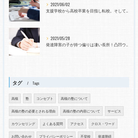
2021/06/02
支援学校から高校卒業を目指し転校。そして社会へ。発達障害と診断されても~
2021/05/28
発達障害の子が持つ偏りは凄い長所！凸凹ウェルカム！向学意欲や力を育てたい
タグ
Tags
高槻
塾
コンセプト
高槻の塾について
高槻の塾の必要とされる理由
高槻の塾の内容について
サービス
カウンセリング
よくある質問
アクセス
クロス・ワード
お問い合わせ
プライバシーポリシー
不登校
発達障碍