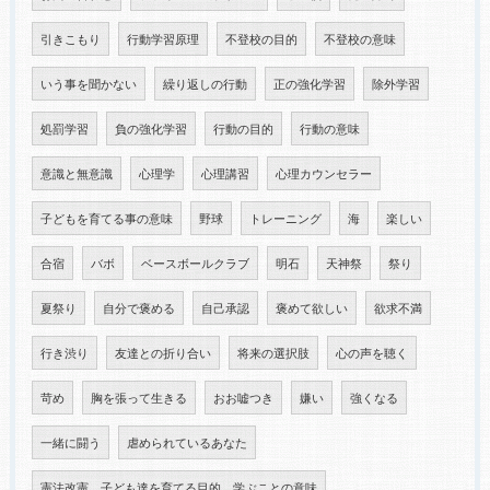
引きこもり
行動学習原理
不登校の目的
不登校の意味
いう事を聞かない
繰り返しの行動
正の強化学習
除外学習
処罰学習
負の強化学習
行動の目的
行動の意味
意識と無意識
心理学
心理講習
心理カウンセラー
子どもを育てる事の意味
野球
トレーニング
海
楽しい
合宿
バボ
ベースボールクラブ
明石
天神祭
祭り
夏祭り
自分で褒める
自己承認
褒めて欲しい
欲求不満
行き渋り
友達との折り合い
将来の選択肢
心の声を聴く
苛め
胸を張って生きる
おお嘘つき
嫌い
強くなる
一緒に闘う
虐められているあなた
憲法改憲 子ども達を育てる目的、学ぶことの意味