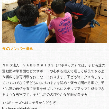
夜のメンバー決め
ＮＰＯ法人 ＶＡＢＢＯ ＫＩＤＳ（バボキッズ）では、子ども達の
運動面や学習面などのサポートや心身を鍛えて逞しく成長できるよ
う幅広く教育活動をおこなっております。子ども達にダメ出しをし
ていくのでなく子どものありのままを認め・褒めて関わる事で、子
ども達の自信を育て意欲を伸ばしさらにステップアップし成長でき
るような教室です。子ども達ののびやかな笑顔が自慢★
↓バボキッズへはコチラからどうぞ↓
http://www.vabbo-kids.com/