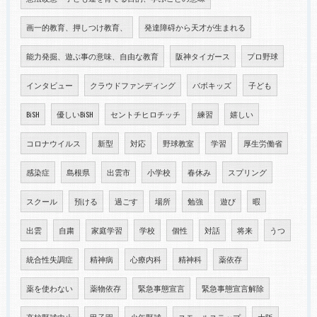
画一的教育、押しつけ教育、
発達障碍から天才が生まれる
能力発掘、遊ぶ事の意味、自由な教育
阪神タイガース
プロ野球
インタビュー
クラウドファンディング
バボキッズ
子ども
BiSH
優しいBiSH
セントチヒロチッチ
練習
嬉しい
コロナウイルス
新型
対応
野球教室
学習
厚生労働省
感染症
島根県
出雲市
小学校
春休み
スプリング
スクール
預ける
過ごす
場所
勉強
遊び
暇
出雲
自粛
家庭学習
学校
個性
対話
将来
うつ
統合性失調症
精神病
心療内科
精神科
薬依存
薬を使わない
薬物依存
緊急事態宣言
緊急事態宣言解除