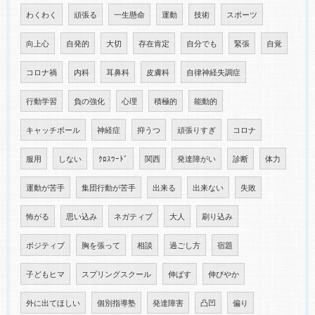
わくわく
頑張る
一生懸命
運動
技術
スポーツ
向上心
自発的
大切
存在肯定
自分でも
緊張
自覚
コロナ禍
内科
耳鼻科
皮膚科
自律神経失調症
行動学習
負の強化
心理
積極的
能動的
キャッチボール
神経症
抑うつ
頑張りすぎ
コロナ
服用
しない
ｸﾛｽﾜｰﾄﾞ
関西
発達障がい
診断
体力
運動が苦手
集団行動が苦手
出来る
出来ない
失敗
怖がる
思い込み
ネガティブ
大人
刷り込み
ポジティブ
胸を張って
相談
過ごし方
宿題
子どもヒマ
スプリングスクール
伸ばす
伸びやか
外に出てほしい
個別指導塾
発達障害
凸凹
偏り