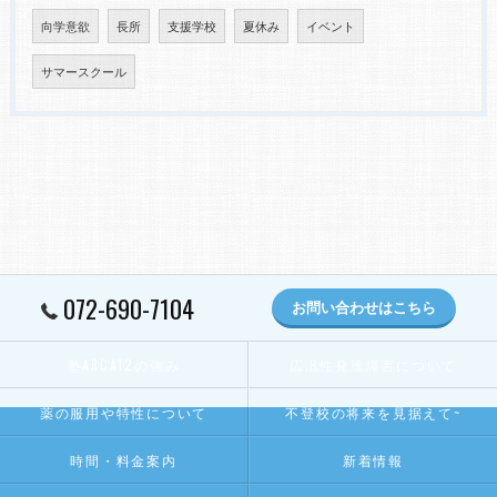
向学意欲
長所
支援学校
夏休み
イベント
サマースクール
072-690-7104
お問い合わせはこちら
塾ARCA12の強み
広汎性発達障害について
薬の服用や特性について
不登校の将来を見据えて~
時間・料金案内
新着情報