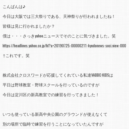
こんばんは♪
今日は大阪では三大祭りである、天神祭りが行われましたね！
皆様は見に行かれましたか？
僕は・・・さっきyahooニュースでそのことに気づきました。笑
https://headlines.yahoo.co.jp/hl?a=20190725-00000211-kyodonews-soci.view-000
↑これです。笑
株式会社クロスワード
が応援してくれている私達
VABBO KIDS
は
平日は野球教室・野球スクールを行っているのですが
今日は淀川区の新高教室での練習を行ってきました！
いつも使っている新高中央公園のグラウンドが使えなくて
別の場所で臨時で練習を行うことになっていたんですが