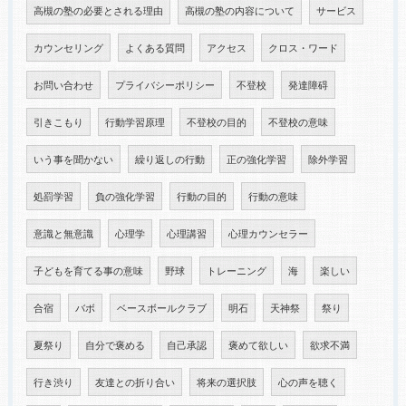
高槻の塾の必要とされる理由
高槻の塾の内容について
サービス
カウンセリング
よくある質問
アクセス
クロス・ワード
お問い合わせ
プライバシーポリシー
不登校
発達障碍
引きこもり
行動学習原理
不登校の目的
不登校の意味
いう事を聞かない
繰り返しの行動
正の強化学習
除外学習
処罰学習
負の強化学習
行動の目的
行動の意味
意識と無意識
心理学
心理講習
心理カウンセラー
子どもを育てる事の意味
野球
トレーニング
海
楽しい
合宿
バボ
ベースボールクラブ
明石
天神祭
祭り
夏祭り
自分で褒める
自己承認
褒めて欲しい
欲求不満
行き渋り
友達との折り合い
将来の選択肢
心の声を聴く