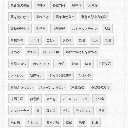
統合性失調症
精神病
心療内科
精神科
薬依存
薬を使わない
薬物依存
緊急事態宣言
緊急事態宣言解除
高校野球中止
甲子園
少年野球
スモールステップ
大阪
高校野球
しつけ
こども
褒める
自信
幻覚
幻聴
認める
愛する
親子の信頼
過程の気持ちを認める
意思を持つ
自信を持つ
心身症
頭痛
腹痛
拒否反応
ストレス
我慢強い
起立性調節障害
自律神経
朝起きられない
原因が分からない
家族画法
不登校の対応
深層心理
無意識
傷つき
ストレスチェック
うつ病
カウンセラー
薬
真面目
子供
チャレンジ
意欲
飛行機
くらりか
理科実験
教室
島根
回避