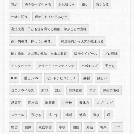
苛め
胸を張って生きる
おお嘘つき
嫌い
強くなる
一緒に闘う
虐められているあなた
憲法改憲 子ども達を育てる目的、学ぶことの意味
画一的教育、押しつけ教育、
発達障碍から天才が生まれる
能力発掘、遊ぶ事の意味、自由な教育
阪神タイガース
プロ野球
インタビュー
クラウドファンディング
バボキッズ
子ども
BiSH
優しいBiSH
セントチヒロチッチ
練習
嬉しい
コロナウイルス
新型
対応
野球教室
学習
厚生労働省
感染症
島根県
出雲市
小学校
春休み
スプリング
スクール
預ける
過ごす
場所
勉強
遊び
暇
出雲
自粛
家庭学習
学校
個性
対話
将来
うつ