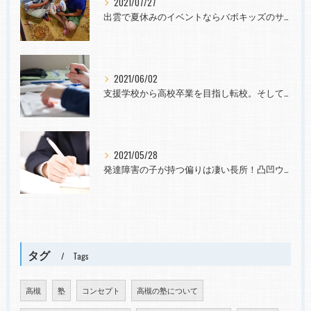
2021/07/27
出雲で夏休みのイベントならバボキッズのサマースクールへ
2021/06/02
支援学校から高校卒業を目指し転校。そして社会へ。発達障害と診断されても~
2021/05/28
発達障害の子が持つ偏りは凄い長所！凸凹ウェルカム！向学意欲や力を育てたい
タグ
Tags
高槻
塾
コンセプト
高槻の塾について